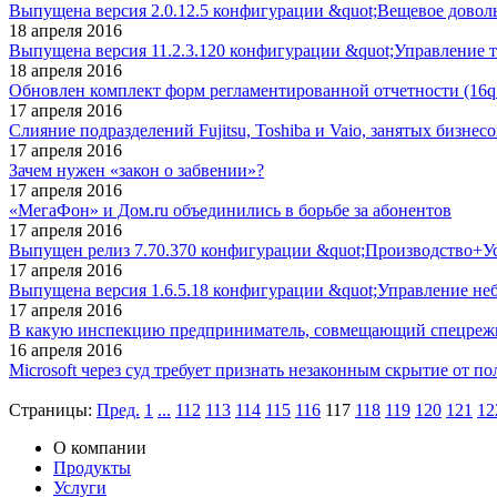
Выпущена версия 2.0.12.5 конфигурации &quot;Вещевое довол
18 апреля 2016
Выпущена версия 11.2.3.120 конфигурации &quot;Управление 
18 апреля 2016
Обновлен комплект форм регламентированной отчетности (16q10
17 апреля 2016
Слияние подразделений Fujitsu, Toshiba и Vaio, занятых бизнес
17 апреля 2016
Зачем нужен «закон о забвении»?
17 апреля 2016
«МегаФон» и Дом.ru объединились в борьбе за абонентов
17 апреля 2016
Выпущен релиз 7.70.370 конфигурации &quot;Производство+Услу
17 апреля 2016
Выпущена версия 1.6.5.18 конфигурации &quot;Управление н
17 апреля 2016
В какую инспекцию предприниматель, совмещающий спецреж
16 апреля 2016
Microsoft через суд требует признать незаконным скрытие от п
Страницы:
Пред.
1
...
112
113
114
115
116
117
118
119
120
121
12
О компании
Продукты
Услуги