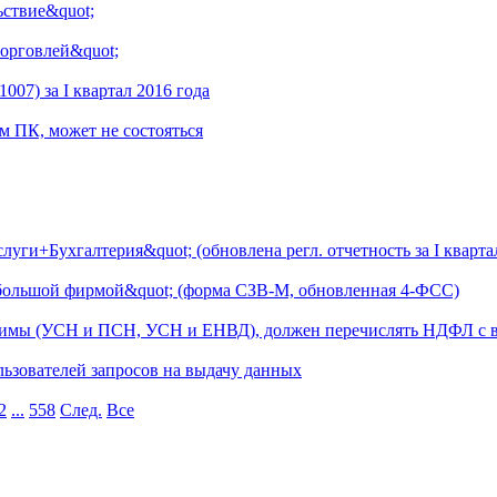
ьствие&quot;
торговлей&quot;
07) за I квартал 2016 года
ом ПК, может не состояться
ги+Бухгалтерия&quot; (обновлена регл. отчетность за I квартал 
ебольшой фирмой&quot; (форма СЗВ-М, обновленная 4-ФСС)
имы (УСН и ПСН, УСН и ЕНВД), должен перечислять НДФЛ с в
ользователей запросов на выдачу данных
2
...
558
След.
Все