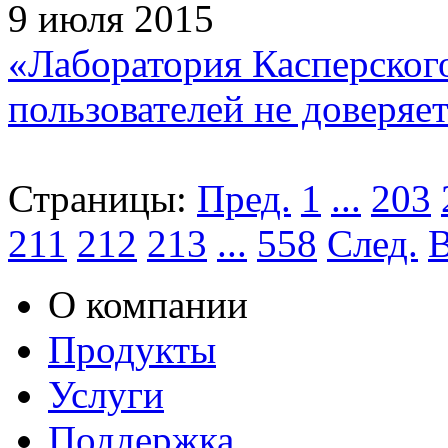
9 июля 2015
«Лаборатория Касперског
пользователей не доверяе
Страницы:
Пред.
1
...
203
211
212
213
...
558
След.
В
О компании
Продукты
Услуги
Поддержка