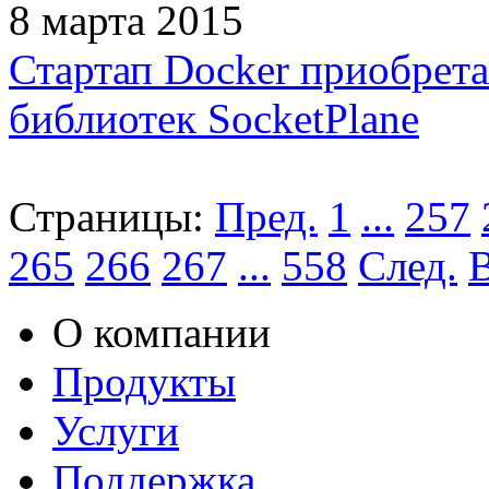
8 марта 2015
Стартап Docker приобрета
библиотек SocketPlane
Страницы:
Пред.
1
...
257
265
266
267
...
558
След.
О компании
Продукты
Услуги
Поддержка