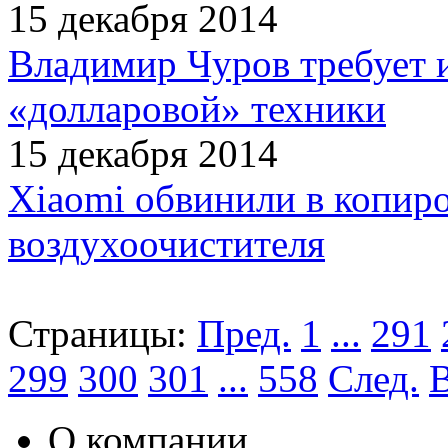
15 декабря 2014
Владимир Чуров требует
«долларовой» техники
15 декабря 2014
Xiaomi обвинили в копир
воздухоочистителя
Страницы:
Пред.
1
...
291
299
300
301
...
558
След.
О компании