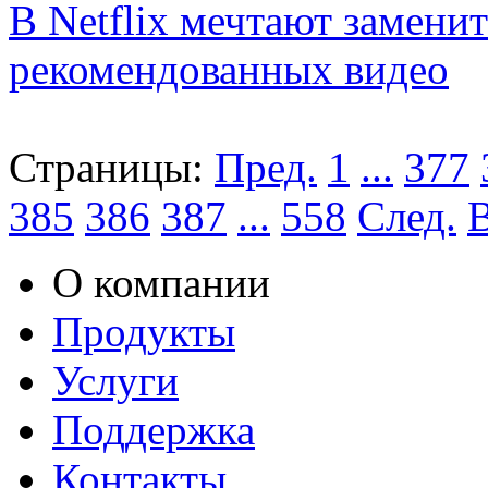
В Netflix мечтают замени
рекомендованных видео
Страницы:
Пред.
1
...
377
385
386
387
...
558
След.
О компании
Продукты
Услуги
Поддержка
Контакты